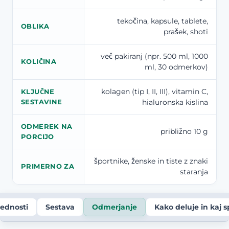
tekočina, kapsule, tablete,
OBLIKA
prašek, shoti
več pakiranj (npr. 500 ml, 1000
KOLIČINA
ml, 30 odmerkov)
kolagen (tip I, II, III), vitamin C,
KLJUČNE
hialuronska kislina
SESTAVINE
ODMEREK NA
približno 10 g
PORCIJO
športnike, ženske in tiste z znaki
PRIMERNO ZA
staranja
ednosti
Sestava
Odmerjanje
Kako deluje in kaj s