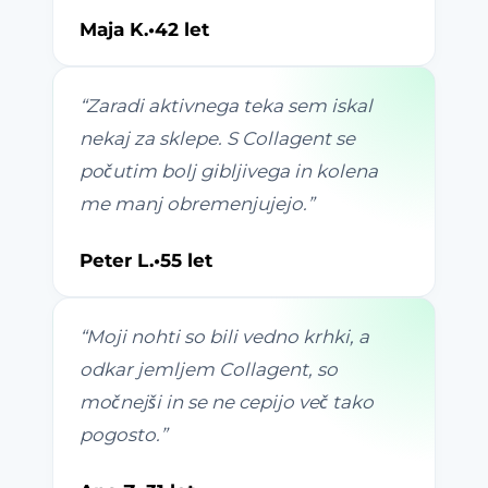
Maja K.
•
42 let
“
Zaradi aktivnega teka sem iskal
nekaj za sklepe. S Collagent se
počutim bolj gibljivega in kolena
me manj obremenjujejo.
”
Peter L.
•
55 let
“
Moji nohti so bili vedno krhki, a
odkar jemljem Collagent, so
močnejši in se ne cepijo več tako
pogosto.
”