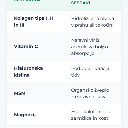
SESTAVI
Kolagen tipa I, II
Hidrolizirana oblika
in III
v prahu ali tekočini
Naravni vir iz
Vitamin C
acerole za boljšo
absorpcijo
Hialuronska
Podpora hidraciji
kislina
tkiv
Organsko žveplo
MSM
za vezivna tkiva
Esencialni mineral
Magnezij
za mišice in kosti