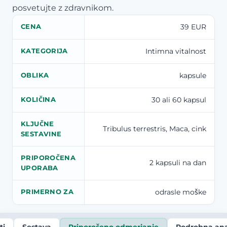
posvetujte z zdravnikom.
39 EUR
CENA
Intimna vitalnost
KATEGORIJA
kapsule
OBLIKA
30 ali 60 kapsul
KOLIČINA
KLJUČNE
Tribulus terrestris, Maca, cink
SESTAVINE
PRIPOROČENA
2 kapsuli na dan
UPORABA
odrasle moške
PRIMERNO ZA
ti
Sestava
Priporočeno odmerjanje
Podrobna anal