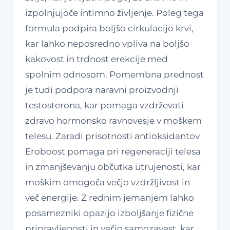
izpolnjujoče intimno življenje. Poleg tega
formula podpira boljšo cirkulacijo krvi,
kar lahko neposredno vpliva na boljšo
kakovost in trdnost erekcije med
spolnim odnosom. Pomembna prednost
je tudi podpora naravni proizvodnji
testosterona, kar pomaga vzdrževati
zdravo hormonsko ravnovesje v moškem
telesu. Zaradi prisotnosti antioksidantov
Eroboost pomaga pri regeneraciji telesa
in zmanjševanju občutka utrujenosti, kar
moškim omogoča večjo vzdržljivost in
več energije. Z rednim jemanjem lahko
posamezniki opazijo izboljšanje fizične
pripravljenosti in večjo samozavest, kar