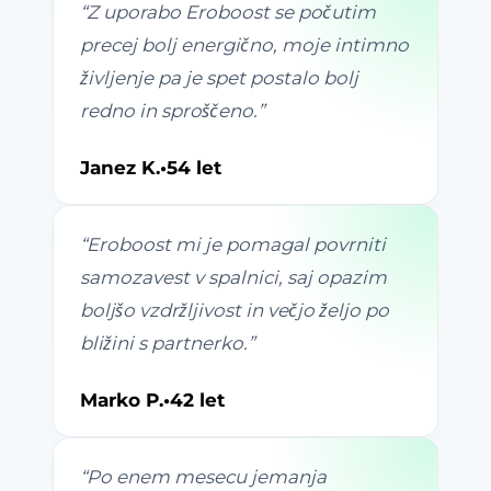
“
Z uporabo Eroboost se počutim
precej bolj energično, moje intimno
življenje pa je spet postalo bolj
redno in sproščeno.
”
Janez K.
•
54 let
“
Eroboost mi je pomagal povrniti
samozavest v spalnici, saj opazim
boljšo vzdržljivost in večjo željo po
bližini s partnerko.
”
Marko P.
•
42 let
“
Po enem mesecu jemanja