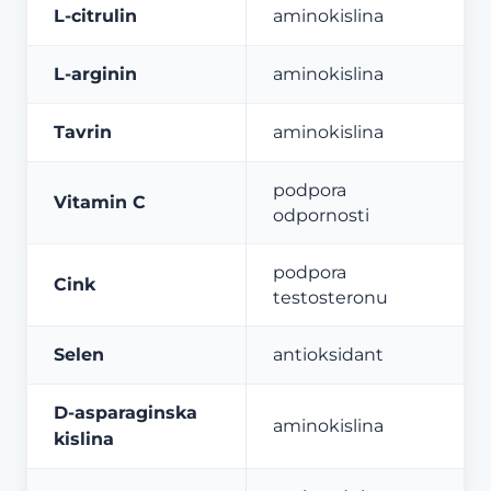
L-citrulin
aminokislina
L-arginin
aminokislina
Tavrin
aminokislina
podpora
Vitamin C
odpornosti
podpora
Cink
testosteronu
Selen
antioksidant
D-asparaginska
aminokislina
kislina