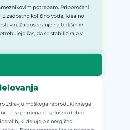
posameznikovim potrebam. Priporočeni
 z zadostno količino vode, idealno
tavin. Za doseganje najboljših in
rebujejo čas, da se stabilizirajo v
delovanja
dporo zdravju moškega reproduktivnega
 ključnega pomena za splošno dobro
neralih, ki delujejo sinergično.
 telesu. Redna uporaba lahko prispeva