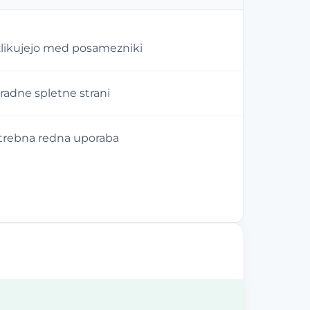
azlikujejo med posamezniki
radne spletne strani
otrebna redna uporaba