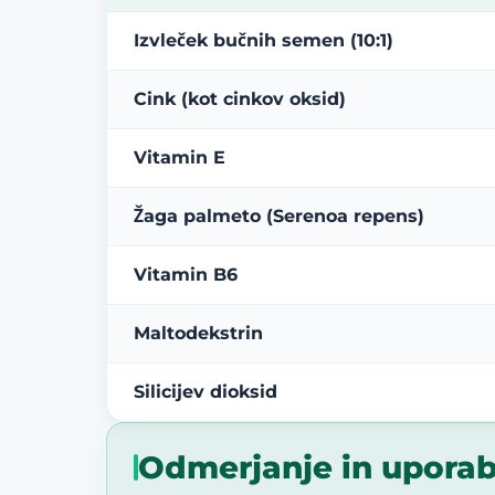
Izvleček bučnih semen (10:1)
Cink (kot cinkov oksid)
Vitamin E
Žaga palmeto (Serenoa repens)
Vitamin B6
Maltodekstrin
Silicijev dioksid
Odmerjanje in upora