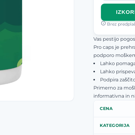
IZKOR
Brez predplači
Vas pestijo pogos
Pro caps je preh
podporo moškem
Lahko pomaga 
Lahko prispeva 
Podpira zaščit
Primerno za moške
informativna in n
CENA
KATEGORIJA