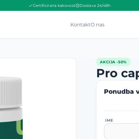
Certificirana kakovost
Dostava 24/48h
Kontakt
O nas
AKCIJA -50%
Pro ca
Ponudba v
IME