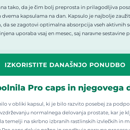
na tako, da je čim bolj preprosta in prilagodljiva 
 dvema kapsulama na dan. Kapsulo je najbolje zaužiti
a se zagotovi optimalna absorpcija vseh aktivnih ses
njena uporaba vsaj en mesec, saj naravne sestavine pot
IZKORISTITE DANAŠNJO PONUDBO
olnila Pro caps in njegovega 
lo v obliki kapsul, ki je bilo razvito posebej za po
a vzdrževanju normalnega delovanja prostate, kar je
a temelji na skrbno izbranih rastlinskih izvlečkih in mi
Pro caps deluje nežno in spodbuja naravne procese v