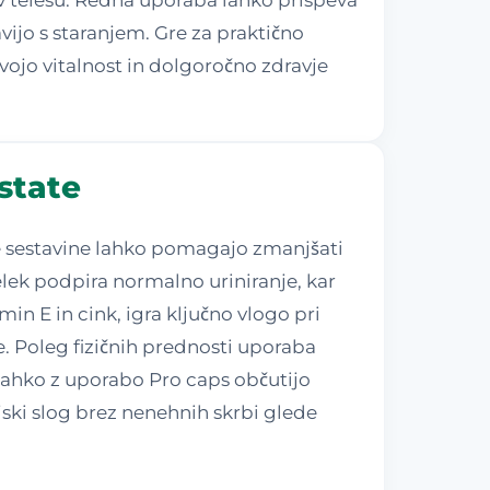
vijo s staranjem. Gre za praktično
vojo vitalnost in dolgoročno zdravje
state
ve sestavine lahko pomagajo zmanjšati
elek podpira normalno uriniranje, kar
in E in cink, igra ključno vlogo pri
e. Poleg fizičnih prednosti uporaba
i lahko z uporabo Pro caps občutijo
jski slog brez nenehnih skrbi glede