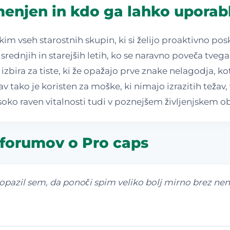
enjen in kdo ga lahko uporab
 vseh starostnih skupin, ki si želijo proaktivno poskr
ednjih in starejših letih, ko se naravno poveča tvegan
izbira za tiste, ki že opažajo prve znake nelagodja, ko
 tako je koristen za moške, ki nimajo izrazitih težav,
isoko raven vitalnosti tudi v poznejšem življenjskem 
 forumov o Pro caps
 opazil sem, da ponoči spim veliko bolj mirno brez ne