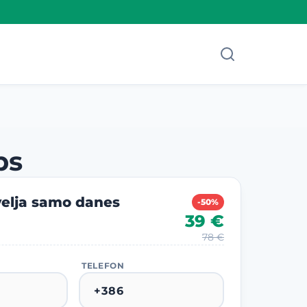
ps
elja samo danes
-50%
39 €
78 €
TELEFON