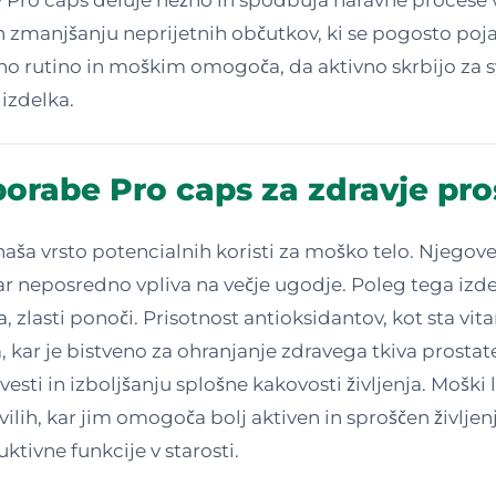
in zmanjšanju neprijetnih občutkov, ki se pogosto poja
evno rutino in moškim omogoča, da aktivno skrbijo za s
izdelka.
porabe Pro caps za zdravje pro
naša vrsto potencialnih koristi za moško telo. Njego
ar neposredno vpliva na večje ugodje. Poleg tega izd
zlasti ponoči. Prisotnost antioksidantov, kot sta vitam
, kar je bistveno za ohranjanje zdravega tkiva prostat
esti in izboljšanju splošne kakovosti življenja. Mošk
lih, kar jim omogoča bolj aktiven in sproščen življen
tivne funkcije v starosti.