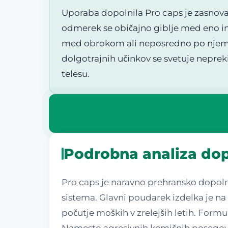
Uporaba dopolnila Pro caps je zasnova
odmerek se običajno giblje med eno in
med obrokom ali neposredno po njem, d
dolgotrajnih učinkov se svetuje nepreki
telesu.
Podrobna analiza dop
Pro caps je naravno prehransko dopolni
sistema. Glavni poudarek izdelka je n
počutje moških v zrelejših letih. Formul
Namesto agresivnih kemičnih posegov 