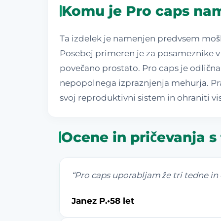
Komu je Pro caps nam
Ta izdelek je namenjen predvsem moškim
Posebej primeren je za posameznike v sr
povečano prostato. Pro caps je odlična 
nepopolnega izpraznjenja mehurja. Prav
svoj reproduktivni sistem in ohraniti v
Ocene in pričevanja s
“
Pro caps uporabljam že tri tedne in
Janez P.
•
58 let