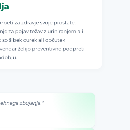
lja
beti za zdravje svoje prostate.
je za pojav težav z uriniranjem ali
t so šibek curek ali občutek
 vendar želijo preventivno podpreti
obdobju.
nehnega zbujanja.
”