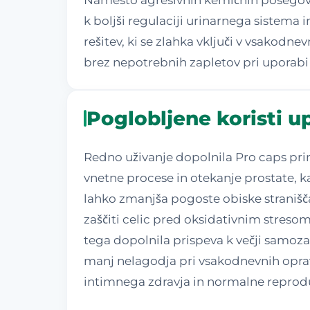
k boljši regulaciji urinarnega sistema 
rešitev, ki se zlahka vključi v vsakodn
brez nepotrebnih zapletov pri uporabi 
Poglobljene koristi u
Redno uživanje dopolnila Pro caps pri
vnetne procese in otekanje prostate, k
lahko zmanjša pogoste obiske stranišča, 
zaščiti celic pred oksidativnim stresom
tega dopolnila prispeva k večji samozav
manj nelagodja pri vsakodnevnih opravi
intimnega zdravja in normalne reproduk