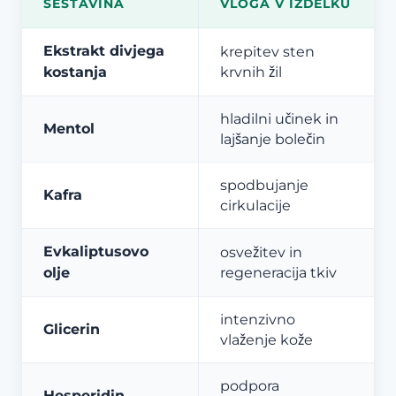
SESTAVINA
VLOGA V IZDELKU
Ekstrakt divjega
krepitev sten
kostanja
krvnih žil
hladilni učinek in
Mentol
lajšanje bolečin
spodbujanje
Kafra
cirkulacije
Evkaliptusovo
osvežitev in
olje
regeneracija tkiv
intenzivno
Glicerin
vlaženje kože
podpora
Hesperidin