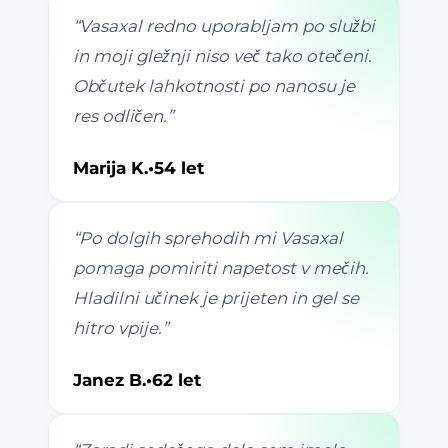
“
Vasaxal redno uporabljam po službi
in moji gležnji niso več tako otečeni.
Občutek lahkotnosti po nanosu je
res odličen.
”
Marija K.
•
54 let
“
Po dolgih sprehodih mi Vasaxal
pomaga pomiriti napetost v mečih.
Hladilni učinek je prijeten in gel se
hitro vpije.
”
Janez B.
•
62 let