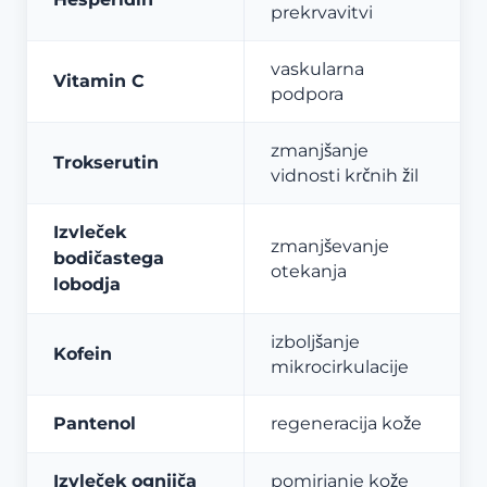
prekrvavitvi
vaskularna
Vitamin C
podpora
zmanjšanje
Trokserutin
vidnosti krčnih žil
Izvleček
zmanjševanje
bodičastega
otekanja
lobodja
izboljšanje
Kofein
mikrocirkulacije
Pantenol
regeneracija kože
Izvleček ognjiča
pomirjanje kože