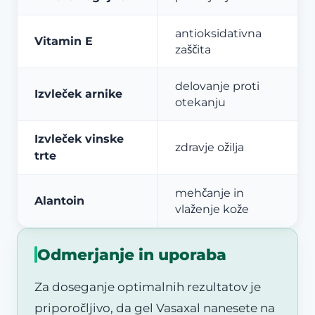
antioksidativna
Vitamin E
zaščita
delovanje proti
Izvleček arnike
otekanju
Izvleček vinske
zdravje ožilja
trte
mehčanje in
Alantoin
vlaženje kože
Odmerjanje in uporaba
Za doseganje optimalnih rezultatov je
priporočljivo, da gel Vasaxal nanesete na