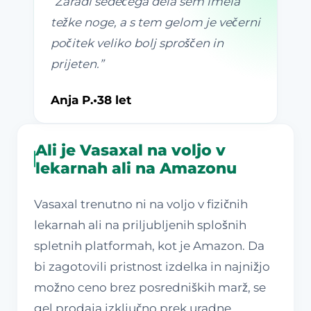
“
Zaradi sedečega dela sem imela
težke noge, a s tem gelom je večerni
počitek veliko bolj sproščen in
prijeten.
”
Anja P.
•
38 let
Ali je Vasaxal na voljo v
lekarnah ali na Amazonu
Vasaxal trenutno ni na voljo v fizičnih
lekarnah ali na priljubljenih splošnih
spletnih platformah, kot je Amazon. Da
bi zagotovili pristnost izdelka in najnižjo
možno ceno brez posredniških marž, se
gel prodaja izključno prek uradne