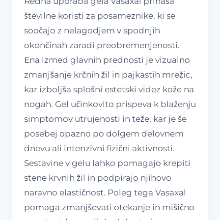
Redna uporaba gela Vasaxal prinaša
številne koristi za posameznike, ki se
soočajo z nelagodjem v spodnjih
okončinah zaradi preobremenjenosti.
Ena izmed glavnih prednosti je vizualno
zmanjšanje krčnih žil in pajkastih mrežic,
kar izboljša splošni estetski videz kože na
nogah. Gel učinkovito prispeva k blaženju
simptomov utrujenosti in teže, kar je še
posebej opazno po dolgem delovnem
dnevu ali intenzivni fizični aktivnosti.
Sestavine v gelu lahko pomagajo krepiti
stene krvnih žil in podpirajo njihovo
naravno elastičnost. Poleg tega Vasaxal
pomaga zmanjševati otekanje in mišično