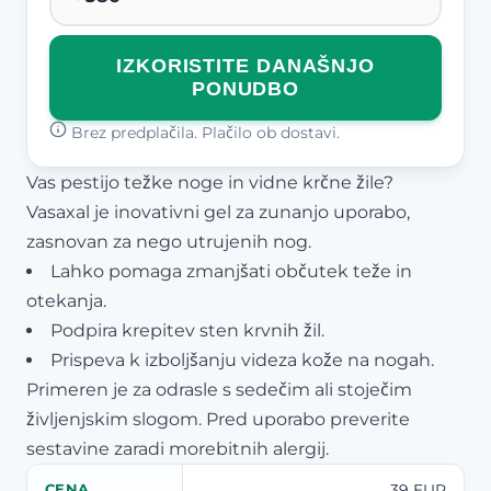
IZKORISTITE DANAŠNJO
PONUDBO
Brez predplačila. Plačilo ob dostavi.
Vas pestijo težke noge in vidne krčne žile?
Vasaxal je inovativni gel za zunanjo uporabo,
zasnovan za nego utrujenih nog.
Lahko pomaga zmanjšati občutek teže in
otekanja.
Podpira krepitev sten krvnih žil.
Prispeva k izboljšanju videza kože na nogah.
Primeren je za odrasle s sedečim ali stoječim
življenjskim slogom. Pred uporabo preverite
sestavine zaradi morebitnih alergij.
39 EUR
CENA